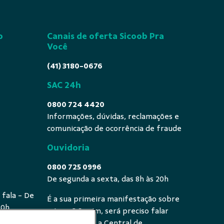
o
Canais de oferta Sicoob Pra
Você
(41) 3180-0676
SAC 24h
0800 724 4420
Informações, dúvidas, reclamações e
comunicação de ocorrência de fraude
Ouvidoria
0800 725 0996
De segunda a sexta, das 8h às 20h
 fala - De
É a sua primeira manifestação sobre
20h
o tema? Se sim, será preciso falar
primeiro com a Central de