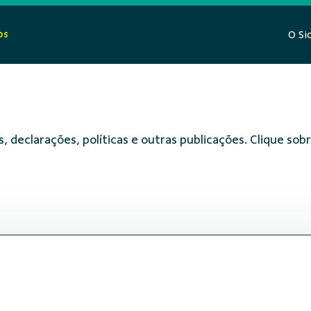
os
O Si
, declarações, políticas e outras publicações. Clique s