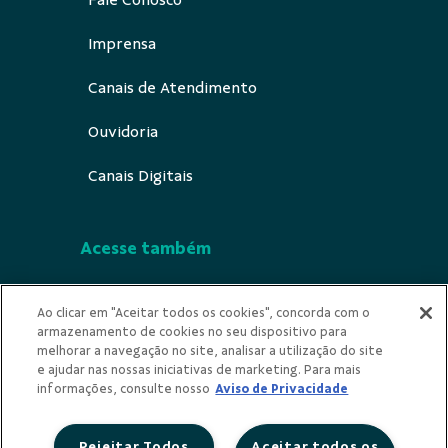
Fale Conosco
Imprensa
Canais de Atendimento
Ouvidoria
Canais Digitais
Acesse também
Segurança
Ao clicar em "Aceitar todos os cookies", concorda com o
armazenamento de cookies no seu dispositivo para
Indícios de Ilicitude
melhorar a navegação no site, analisar a utilização do site
e ajudar nas nossas iniciativas de marketing. Para mais
Privacidade
informações, consulte nosso
Aviso de Privacidade
Rejeitar Todos
Aceitar todos os