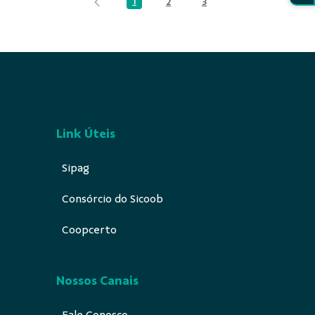
1
2
3
Página
Página
Página
Link Úteis
Sipag
Consórcio do Sicoob
Coopcerto
Nossos Canais