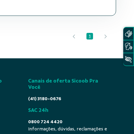
1
Página
o
Canais de oferta Sicoob Pra
Você
(41) 3180-0676
SAC 24h
0800 724 4420
Informações, dúvidas, reclamações e