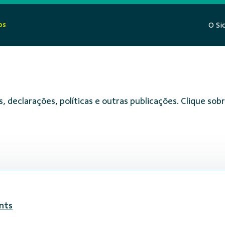
os
O Si
, declarações, políticas e outras publicações. Clique s
nts