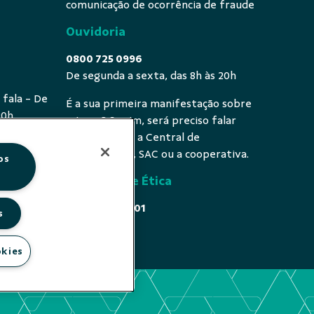
comunicação de ocorrência de fraude
Ouvidoria
0800 725 0996
De segunda a sexta, das 8h às 20h
 fala - De
É a sua primeira manifestação sobre
20h
o tema? Se sim, será preciso falar
primeiro com a Central de
Atendimento, SAC ou a cooperativa.
os
Comissão de Ética
0800 646 4001
s
Acesse
okies