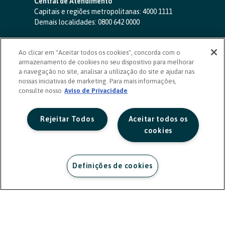
Central de Atendimento
Capitais e regiões metropolitanas:
4000 1111
Demais localidades:
0800 642 0000
SAC 24 horas
-
0800 724 4420
Ao clicar em "Aceitar todos os cookies", concorda com o
Ouvidoria
armazenamento de cookies no seu dispositivo para melhorar
0800 725 0996
(de segunda a sexta, das 8h às 20h)
a navegação no site, analisar a utilização do site e ajudar nas
ouvidoriasicoob.com.br
nossas iniciativas de marketing. Para mais informações,
consulte nosso
Deficientes auditivos ou de fala
Aviso de Privacidade
-
0800 940 0458
(de segunda a sexta, das 8h às 20h)
Rejeitar Todos
Aceitar todos os
cookies
Definições de cookies