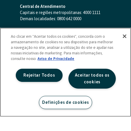
Central de Atendimento
Capitais e regiões metropolitanas:
4000 1111
Demais localidades:
0800 642 0000
SAC 24 horas
-
0800 724 4420
Ao clicar em "Aceitar todos os cookies", concorda com o
Ouvidoria
armazenamento de cookies no seu dispositivo para melhorar
0800 725 0996
(de segunda a sexta, das 8h às 20h)
a navegação no site, analisar a utilização do site e ajudar nas
ouvidoriasicoob.com.br
nossas iniciativas de marketing. Para mais informações,
consulte nosso
Deficientes auditivos ou de fala
Aviso de Privacidade
-
0800 940 0458
(de segunda a sexta, das 8h às 20h)
Rejeitar Todos
Aceitar todos os
cookies
Definições de cookies