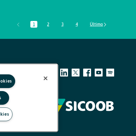
1
2
3
4
Página
Página
Página
Página
ookies
s
kies