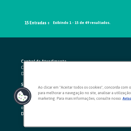
15 Entradas
Exibindo 1 - 15 de 49 resultados.
Central de Atendimento
Capitais e regiões metropolitanas:
4000 1111
Demais localidades:
0800 642 0000
SAC 24 horas
-
0800 724 4420
Ao clicar em "Aceitar todos os cookies", concorda com 
para melhorar a navegação no site, analisar a utilização 
Ouvidoria
marketing. Para mais informações, consulte nosso
Avis
0800 725 0996
(de segunda a sexta, das 8h às 20h)
ouvidoriasicoob.com.br
Deficientes auditivos ou de fala
-
0800 940 0458
(de segunda 