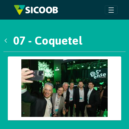
Pular para o Conteúdo principal
07 - Coquetel
Voltar
Galeria de Mídias