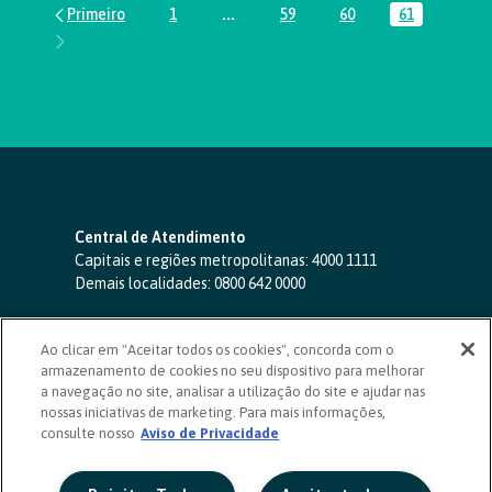
1
...
59
60
61
Página
Páginas intermediárias Usar ABA par
Página
Página
Página
Central de Atendimento
Capitais e regiões metropolitanas:
4000 1111
Demais localidades:
0800 642 0000
SAC 24 horas
-
0800 724 4420
Ao clicar em "Aceitar todos os cookies", concorda com o
Ouvidoria
armazenamento de cookies no seu dispositivo para melhorar
0800 725 0996
(de segunda a sexta, das 8h às 20h)
a navegação no site, analisar a utilização do site e ajudar nas
ouvidoriasicoob.com.br
nossas iniciativas de marketing. Para mais informações,
consulte nosso
Deficientes auditivos ou de fala
Aviso de Privacidade
-
0800 940 0458
(de segunda a sexta, das 8h às 20h)