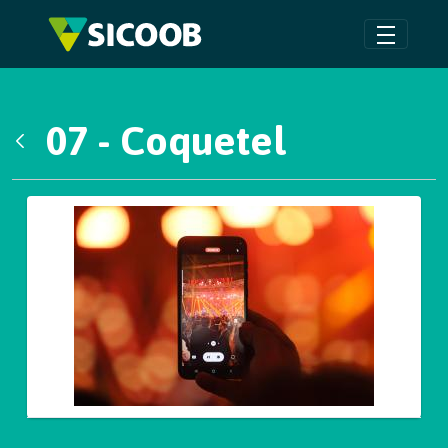
Pular para o Conteúdo principal
07 - Coquetel
Voltar
Galeria de Mídias