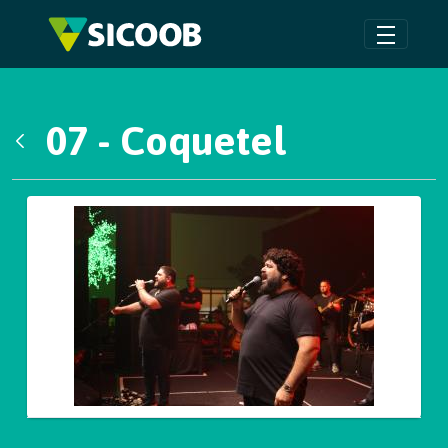
Pular para o Conteúdo principal
07 - Coquetel
Voltar
Galeria de Mídias