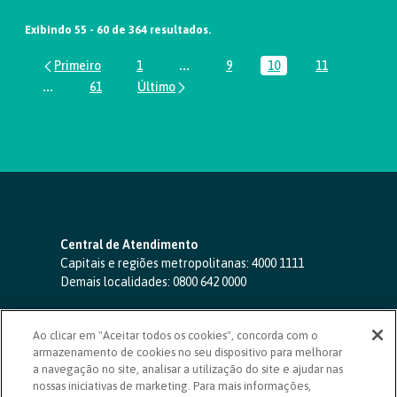
Exibindo 55 - 60 de 364 resultados.
1
...
9
10
11
Página
Páginas intermediárias Usar ABA par
Página
Página
Página
...
61
Páginas intermediárias Usar ABA para navegar.
Página
Central de Atendimento
Capitais e regiões metropolitanas:
4000 1111
Demais localidades:
0800 642 0000
SAC 24 horas
-
0800 724 4420
Ao clicar em "Aceitar todos os cookies", concorda com o
Ouvidoria
armazenamento de cookies no seu dispositivo para melhorar
0800 725 0996
(de segunda a sexta, das 8h às 20h)
a navegação no site, analisar a utilização do site e ajudar nas
ouvidoriasicoob.com.br
nossas iniciativas de marketing. Para mais informações,