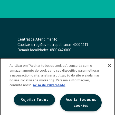
Central de Atendimento
Capitais e regiões metropolitanas:
4000 1111
Demais localidades:
0800 642 0000
SAC 24 horas
-
0800 724 4420
Ao clicar em "Aceitar todos os cookies", concorda com o
Ouvidoria
armazenamento de cookies no seu dispositivo para melhorar
0800 725 0996
(de segunda a sexta, das 8h às 20h)
a navegação no site, analisar a utilização do site e ajudar nas
ouvidoriasicoob.com.br
nossas iniciativas de marketing. Para mais informações,
consulte nosso
Deficientes auditivos ou de fala
Aviso de Privacidade
-
0800 940 0458
(de segunda a sexta, das 8h às 20h)
Rejeitar Todos
Aceitar todos os
cookies