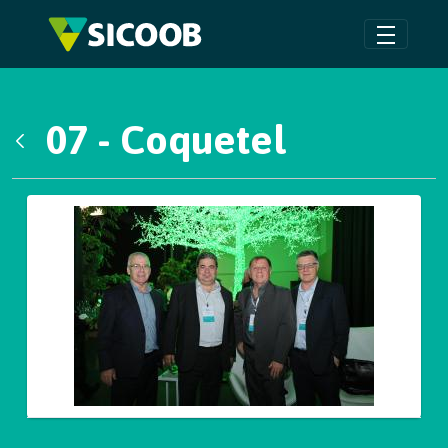
Pular para o Conteúdo principal
07 - Coquetel
Voltar
Galeria de Mídias