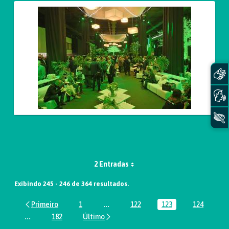
2 Entradas
Exibindo 245 - 246 de 364 resultados.
1
...
122
123
124
Página
Páginas intermediárias Usar ABA par
Página
Página
Página
...
182
Páginas intermediárias Usar ABA para navegar.
Página