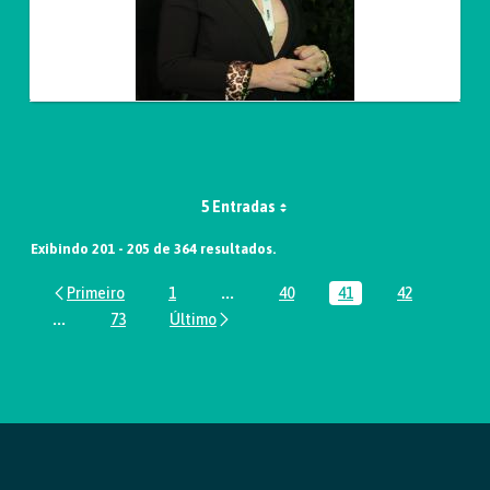
5 Entradas
Exibindo 201 - 205 de 364 resultados.
1
...
40
41
42
Página
Páginas intermediárias Usar ABA par
Página
Página
Página
...
73
Páginas intermediárias Usar ABA para navegar.
Página