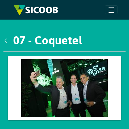
Pular para o Conteúdo principal
07 - Coquetel
Voltar
Galeria de Mídias