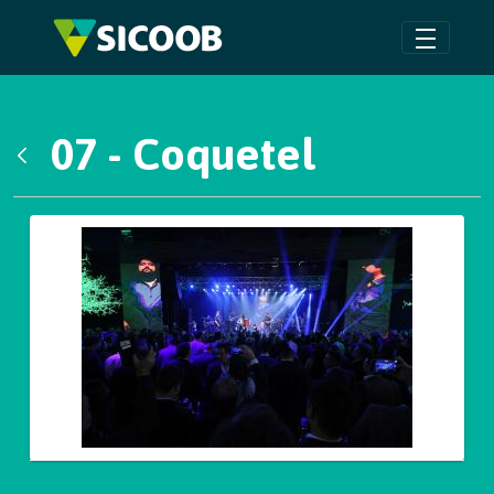
Pular para o Conteúdo principal
07 - Coquetel
Voltar
Galeria de Mídias