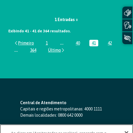
1 Entradas
Exibindo 41 - 41 de 364 resultados.
1
...
40
41
42
Página
Páginas intermediárias Usar ABA par
Página
Página
Página
...
364
Páginas intermediárias Usar ABA para navegar.
Página
Central de Atendimento
Capitais e regiões metropolitanas:
4000 1111
Demais localidades:
0800 642 0000
SAC 24 horas
-
0800 724 4420