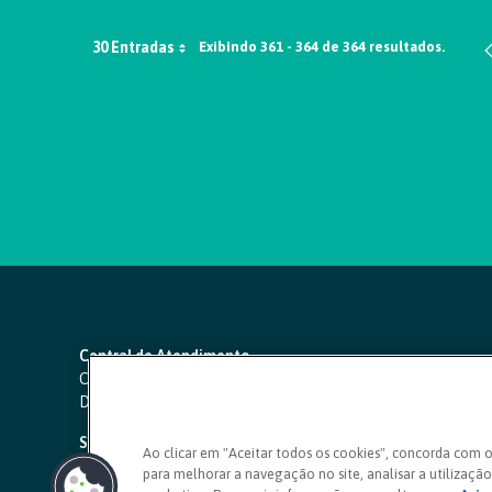
30 Entradas
Exibindo 361 - 364 de 364 resultados.
Central de Atendimento
Capitais e regiões metropolitanas:
4000 1111
Demais localidades:
0800 642 0000
SAC 24 horas
-
0800 724 4420
Ao clicar em "Aceitar todos os cookies", concorda com 
para melhorar a navegação no site, analisar a utilização 
Ouvidoria