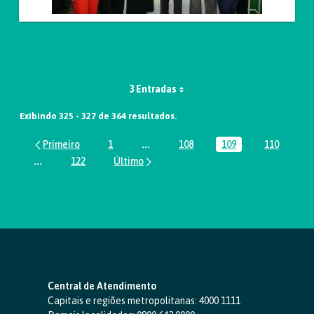
3 Entradas
Exibindo 325 - 327 de 364 resultados.
1
...
108
109
110
Página
Páginas intermediárias Usar ABA par
Página
Página
Página
...
122
Páginas intermediárias Usar ABA para navegar.
Página
Central de Atendimento
Capitais e regiões metropolitanas:
4000 1111