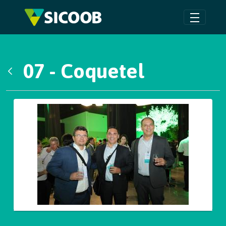
Pular para o Conteúdo principal
07 - Coquetel
Voltar
Galeria de Mídias