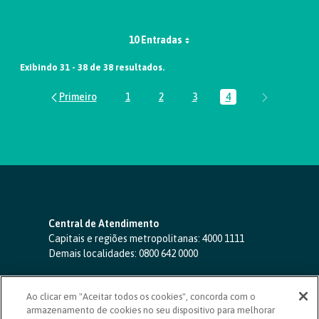
10 Entradas
Exibindo 31 - 38 de 38 resultados.
1
2
3
4
Página
Página
Página
Página
Central de Atendimento
Capitais e regiões metropolitanas:
4000 1111
Demais localidades:
0800 642 0000
SAC 24 horas
-
0800 724 4420
Ao clicar em "Aceitar todos os cookies", concorda com o
Ouvidoria
armazenamento de cookies no seu dispositivo para melhorar