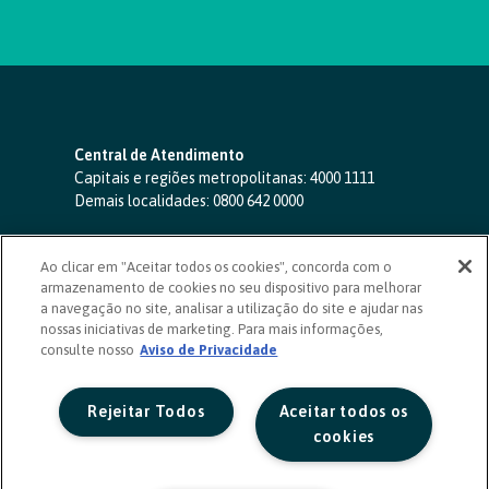
Central de Atendimento
Capitais e regiões metropolitanas:
4000 1111
Demais localidades:
0800 642 0000
SAC 24 horas
-
0800 724 4420
Ao clicar em "Aceitar todos os cookies", concorda com o
Ouvidoria
armazenamento de cookies no seu dispositivo para melhorar
0800 725 0996
(de segunda a sexta, das 8h às 20h)
a navegação no site, analisar a utilização do site e ajudar nas
ouvidoriasicoob.com.br
nossas iniciativas de marketing. Para mais informações,
consulte nosso
Deficientes auditivos ou de fala
Aviso de Privacidade
-
0800 940 0458
(de segunda a sexta, das 8h às 20h)
Rejeitar Todos
Aceitar todos os
cookies