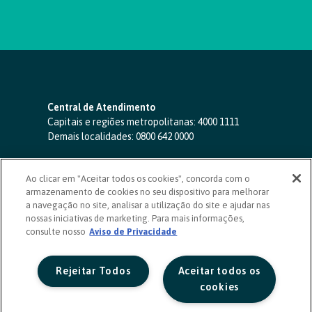
Central de Atendimento
Capitais e regiões metropolitanas:
4000 1111
Demais localidades:
0800 642 0000
SAC 24 horas
-
0800 724 4420
Ao clicar em "Aceitar todos os cookies", concorda com o
Ouvidoria
armazenamento de cookies no seu dispositivo para melhorar
0800 725 0996
(de segunda a sexta, das 8h às 20h)
a navegação no site, analisar a utilização do site e ajudar nas
ouvidoriasicoob.com.br
nossas iniciativas de marketing. Para mais informações,
consulte nosso
Deficientes auditivos ou de fala
Aviso de Privacidade
-
0800 940 0458
(de segunda a sexta, das 8h às 20h)
Rejeitar Todos
Aceitar todos os
cookies