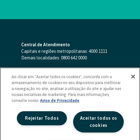
Central de Atendimento
Capitais e regiões metropolitanas:
4000 1111
Demais localidades:
0800 642 0000
SAC 24 horas
-
0800 724 4420
Ao clicar em "Aceitar todos os cookies", concorda com o
Ouvidoria
armazenamento de cookies no seu dispositivo para melhorar
0800 725 0996
(de segunda a sexta, das 8h às 20h)
a navegação no site, analisar a utilização do site e ajudar nas
ouvidoriasicoob.com.br
nossas iniciativas de marketing. Para mais informações,
consulte nosso
Deficientes auditivos ou de fala
Aviso de Privacidade
-
0800 940 0458
(de segunda a sexta, das 8h às 20h)
Rejeitar Todos
Aceitar todos os
cookies