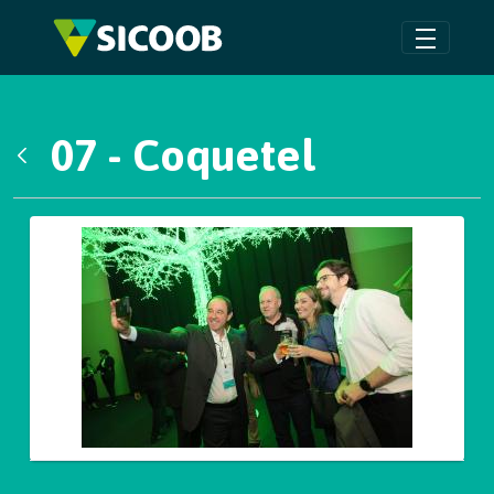
Pular para o Conteúdo principal
07 - Coquetel
Voltar
Galeria de Mídias