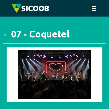
Pular para o Conteúdo principal
07 - Coquetel
Voltar
Galeria de Mídias