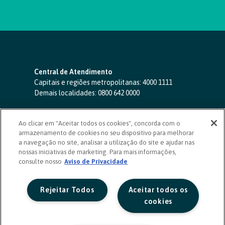
Central de Atendimento
Capitais e regiões metropolitanas:
4000 1111
Demais localidades:
0800 642 0000
SAC 24 horas
-
0800 724 4420
Ao clicar em "Aceitar todos os cookies", concorda com o
Ouvidoria
armazenamento de cookies no seu dispositivo para melhorar
0800 725 0996
(de segunda a sexta, das 8h às 20h)
a navegação no site, analisar a utilização do site e ajudar nas
ouvidoriasicoob.com.br
nossas iniciativas de marketing. Para mais informações,
consulte nosso
Deficientes auditivos ou de fala
Aviso de Privacidade
-
0800 940 0458
(de segunda a sexta, das 8h às 20h)
Rejeitar Todos
Aceitar todos os
cookies