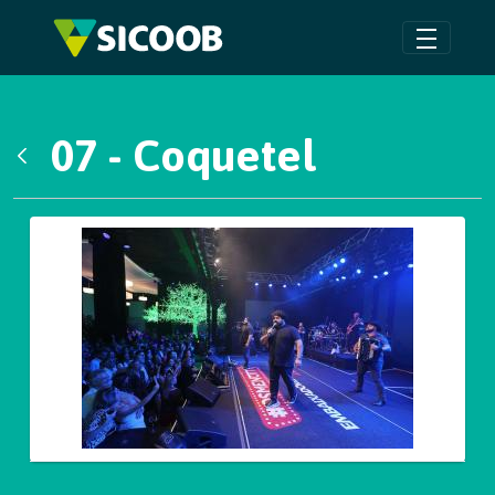
Pular para o Conteúdo principal
07 - Coquetel
Voltar
Galeria de Mídias