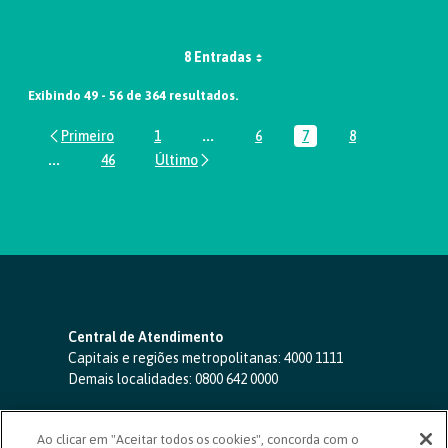
8 Entradas
Exibindo 49 - 56 de 364 resultados.
1
...
6
7
8
Página
Páginas intermediárias Usar ABA par
Página
Página
Página
...
46
Páginas intermediárias Usar ABA para navegar.
Página
Central de Atendimento
Capitais e regiões metropolitanas:
4000 1111
Demais localidades:
0800 642 0000
SAC 24 horas
-
0800 724 4420
Ao clicar em "Aceitar todos os cookies", concorda com o