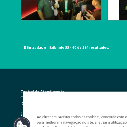
8 Entradas
Exibindo 33 - 40 de 364 resultados.
Central de Atendimento
Capitais e regiões metropolitanas:
4000 1111
Demais localidades:
0800 642 0000
SAC 24 horas
-
0800 724 4420
Ao clicar em "Aceitar todos os cookies", concorda com 
para melhorar a navegação no site, analisar a utilização 
Ouvidoria