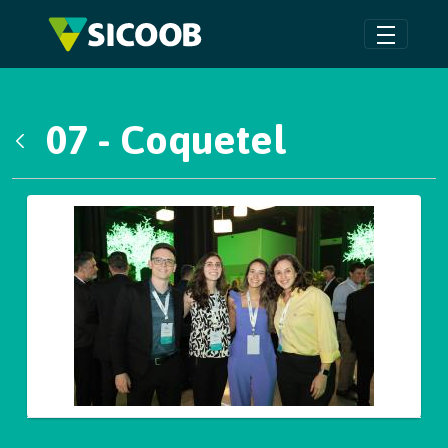
Pular para o Conteúdo principal
07 - Coquetel
Voltar
Galeria de Mídias