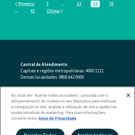
1
...
53
54
55
Página
Páginas intermediárias Usar ABA par
Página
Página
Página
...
91
Páginas intermediárias Usar ABA para navegar.
Página
Central de Atendimento
Capitais e regiões metropolitanas:
4000 1111
Demais localidades:
0800 642 0000
SAC 24 horas
-
0800 724 4420
Ao clicar em "Aceitar todos os cookies", concorda com o
Ouvidoria
armazenamento de cookies no seu dispositivo para melhorar
0800 725 0996
(de segunda a sexta, das 8h às 20h)
a navegação no site, analisar a utilização do site e ajudar nas
ouvidoriasicoob.com.br
nossas iniciativas de marketing. Para mais informações,
consulte nosso
Deficientes auditivos ou de fala
Aviso de Privacidade
-
0800 940 0458
(de segunda a sexta, das 8h às 20h)