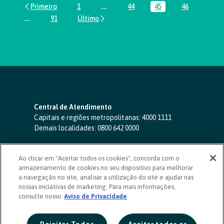
1
...
44
45
46
Página
Páginas intermediárias Usar ABA par
Página
Página
Página
...
91
Páginas intermediárias Usar ABA para navegar.
Página
Central de Atendimento
Capitais e regiões metropolitanas:
4000 1111
Demais localidades:
0800 642 0000
SAC 24 horas
-
0800 724 4420
Ao clicar em "Aceitar todos os cookies", concorda com o
Ouvidoria
armazenamento de cookies no seu dispositivo para melhorar
0800 725 0996
(de segunda a sexta, das 8h às 20h)
a navegação no site, analisar a utilização do site e ajudar nas
ouvidoriasicoob.com.br
nossas iniciativas de marketing. Para mais informações,
consulte nosso
Deficientes auditivos ou de fala
Aviso de Privacidade
-
0800 940 0458
(de segunda a sexta, das 8h às 20h)