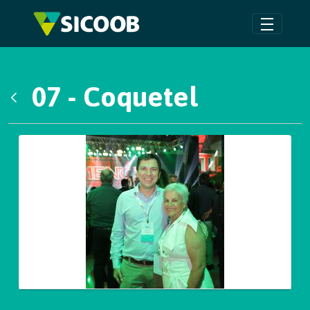
Pular para o Conteúdo principal
07 - Coquetel
Voltar
Galeria de Mídias