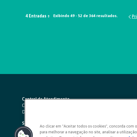
4 Entradas
Exibindo 49 - 52 de 364 resultados.
Central de Atendimento
Capitais e regiões metropolitanas:
4000 1111
Demais localidades:
0800 642 0000
SAC 24 horas
-
0800 724 4420
Ao clicar em "Aceitar todos os cookies", concorda com 
para melhorar a navegação no site, analisar a utilização 
Ouvidoria