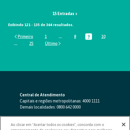
15 Entradas
Exibindo 121 - 135 de 364 resultados.
1
...
8
9
10
Página
Páginas intermediárias Usar ABA par
Página
Página
Página
...
25
Páginas intermediárias Usar ABA para navegar.
Página
Central de Atendimento
Capitais e regiões metropolitanas:
4000 1111
Demais localidades:
0800 642 0000
SAC 24 horas
-
0800 724 4420
Ao clicar em "Aceitar todos os cookies", concorda com o
Ouvidoria