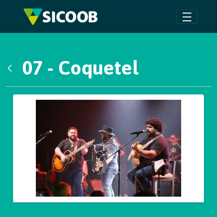
Pular para o Conteúdo principal
07 - Coquetel
Voltar
Galeria de Mídias