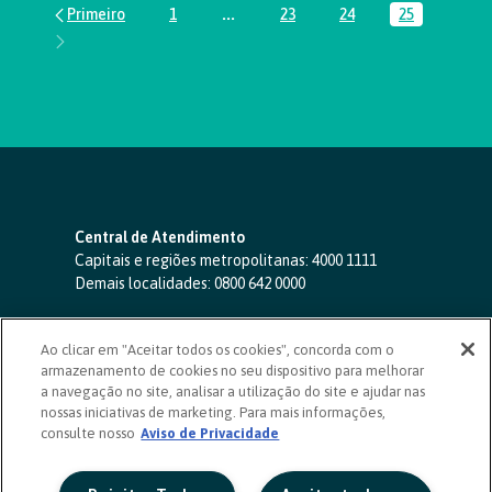
1
...
23
24
25
Página
Páginas intermediárias Usar ABA par
Página
Página
Página
Central de Atendimento
Capitais e regiões metropolitanas:
4000 1111
Demais localidades:
0800 642 0000
SAC 24 horas
-
0800 724 4420
Ao clicar em "Aceitar todos os cookies", concorda com o
Ouvidoria
armazenamento de cookies no seu dispositivo para melhorar
0800 725 0996
(de segunda a sexta, das 8h às 20h)
a navegação no site, analisar a utilização do site e ajudar nas
ouvidoriasicoob.com.br
nossas iniciativas de marketing. Para mais informações,
consulte nosso
Deficientes auditivos ou de fala
Aviso de Privacidade
-
0800 940 0458
(de segunda a sexta, das 8h às 20h)