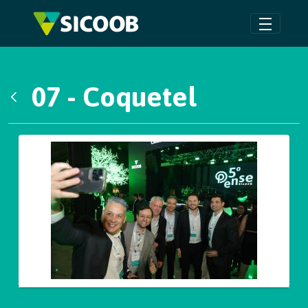
Pular para o Conteúdo principal
07 - Coquetel
Voltar
Galeria de Mídias