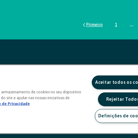
1
...
Página
Pág
Aceitar todos os c
o armazenamento de cookies no seu dispositivo
do site e ajudar nas nossas iniciativas de
Rejeitar Todo
o de Privacidade
Definições de coo
a sexta, das 8h às 20h)