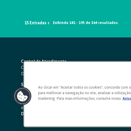
15 Entradas
Exibindo 181 - 195 de 364 resultados.
Central de Atendimento
Capitais e regiões metropolitanas:
4000 1111
Demais localidades:
0800 642 0000
SAC 24 horas
-
0800 724 4420
Ao clicar em "Aceitar todos os cookies", concorda com 
para melhorar a navegação no site, analisar a utilização 
Ouvidoria
marketing. Para mais informações, consulte nosso
Avis
0800 725 0996
(de segunda a sexta, das 8h às 20h)
ouvidoriasicoob.com.br
Deficientes auditivos ou de fala
-
0800 940 0458
(de segunda 