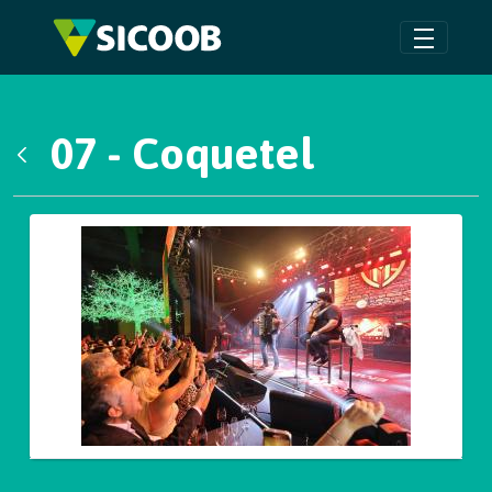
Pular para o Conteúdo principal
07 - Coquetel
Voltar
Galeria de Mídias