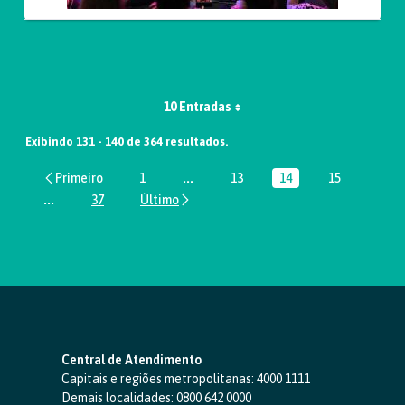
10 Entradas
Exibindo 131 - 140 de 364 resultados.
1
...
13
14
15
Página
Páginas intermediárias Usar ABA par
Página
Página
Página
...
37
Páginas intermediárias Usar ABA para navegar.
Página
Central de Atendimento
Capitais e regiões metropolitanas:
4000 1111
Demais localidades:
0800 642 0000