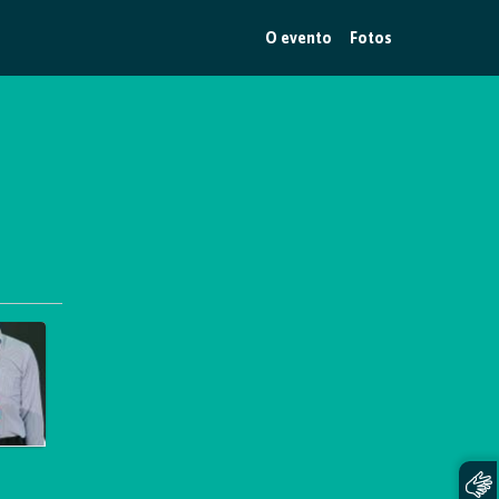
O evento
Fotos