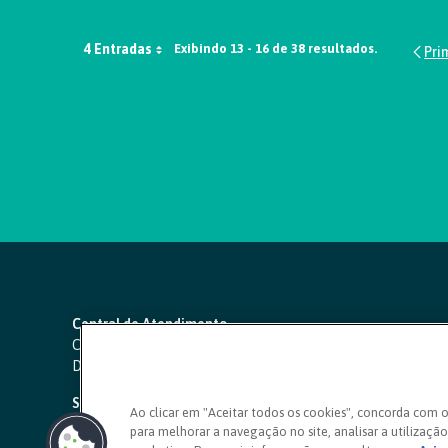
4 Entradas
Exibindo 13 - 16 de 38 resultados.
Central de Atendimento
Capitais e regiões metropolitanas:
4000 1111
Demais localidades:
0800 642 0000
SAC 24 horas
-
0800 724 4420
Ao clicar em "Aceitar todos os cookies", concorda com 
para melhorar a navegação no site, analisar a utilização 
Ouvidoria