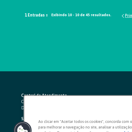
1 Entradas
Exibindo 10 - 10 de 45 resultados.
Central de Atendimento
Capitais e regiões metropolitanas:
4000 1111
Demais localidades:
0800 642 0000
SAC 24 horas
-
0800 724 4420
Ao clicar em "Aceitar todos os cookies", concorda com 
para melhorar a navegação no site, analisar a utilização 
Ouvidoria