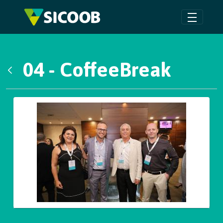
Pular para o Conteúdo principal
04 - CoffeeBreak
Voltar
Galeria de Mídias