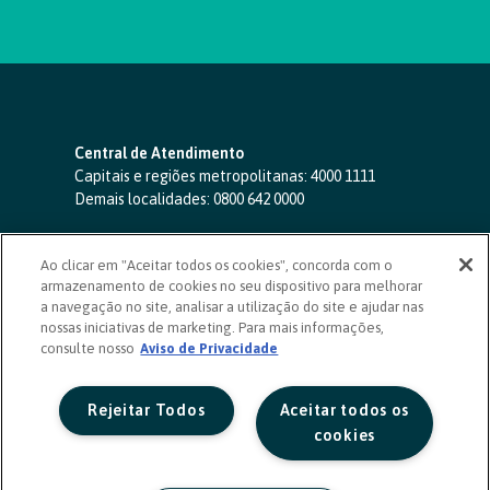
Central de Atendimento
Capitais e regiões metropolitanas:
4000 1111
Demais localidades:
0800 642 0000
SAC 24 horas
-
0800 724 4420
Ao clicar em "Aceitar todos os cookies", concorda com o
Ouvidoria
armazenamento de cookies no seu dispositivo para melhorar
0800 725 0996
(de segunda a sexta, das 8h às 20h)
a navegação no site, analisar a utilização do site e ajudar nas
ouvidoriasicoob.com.br
nossas iniciativas de marketing. Para mais informações,
consulte nosso
Deficientes auditivos ou de fala
Aviso de Privacidade
-
0800 940 0458
(de segunda a sexta, das 8h às 20h)
Rejeitar Todos
Aceitar todos os
cookies