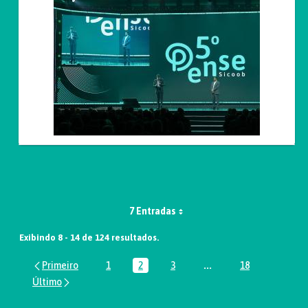
7 Entradas
Exibindo 8 - 14 de 124 resultados.
1
2
3
...
18
Página
Página
Página
Páginas intermediária
Página