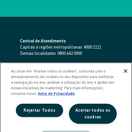
Central de Atendimento
Capitais e regiões metropolitanas:
4000 1111
Demais localidades:
0800 642 0000
SAC 24 horas
-
0800 724 4420
Ao clicar em "Aceitar todos os cookies", concorda com o
Ouvidoria
armazenamento de cookies no seu dispositivo para melhorar
0800 725 0996
(de segunda a sexta, das 8h às 20h)
a navegação no site, analisar a utilização do site e ajudar nas
ouvidoriasicoob.com.br
nossas iniciativas de marketing. Para mais informações,
consulte nosso
Deficientes auditivos ou de fala
Aviso de Privacidade
-
0800 940 0458
(de segunda a sexta, das 8h às 20h)
Rejeitar Todos
Aceitar todos os
cookies