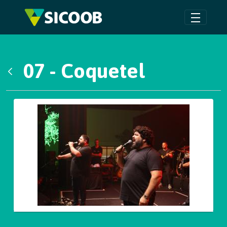
Pular para o Conteúdo principal
07 - Coquetel
Voltar
Galeria de Mídias