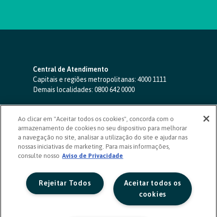
Central de Atendimento
Capitais e regiões metropolitanas:
4000 1111
Demais localidades:
0800 642 0000
SAC 24 horas
-
0800 724 4420
Ao clicar em "Aceitar todos os cookies", concorda com o
Ouvidoria
armazenamento de cookies no seu dispositivo para melhorar
0800 725 0996
(de segunda a sexta, das 8h às 20h)
a navegação no site, analisar a utilização do site e ajudar nas
ouvidoriasicoob.com.br
nossas iniciativas de marketing. Para mais informações,
consulte nosso
Deficientes auditivos ou de fala
Aviso de Privacidade
-
0800 940 0458
(de segunda a sexta, das 8h às 20h)
Rejeitar Todos
Aceitar todos os
cookies