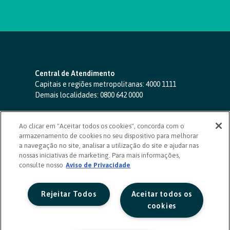
Central de Atendimento
Capitais e regiões metropolitanas:
4000 1111
Demais localidades:
0800 642 0000
SAC 24 horas
-
0800 724 4420
Ao clicar em "Aceitar todos os cookies", concorda com o
Ouvidoria
armazenamento de cookies no seu dispositivo para melhorar
0800 725 0996
(de segunda a sexta, das 8h às 20h)
a navegação no site, analisar a utilização do site e ajudar nas
ouvidoriasicoob.com.br
nossas iniciativas de marketing. Para mais informações,
consulte nosso
Deficientes auditivos ou de fala
Aviso de Privacidade
-
0800 940 0458
(de segunda a sexta, das 8h às 20h)
Rejeitar Todos
Aceitar todos os
cookies