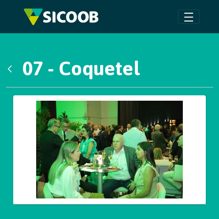
Pular para o Conteúdo principal
07 - Coquetel
Voltar
Galeria de Mídias