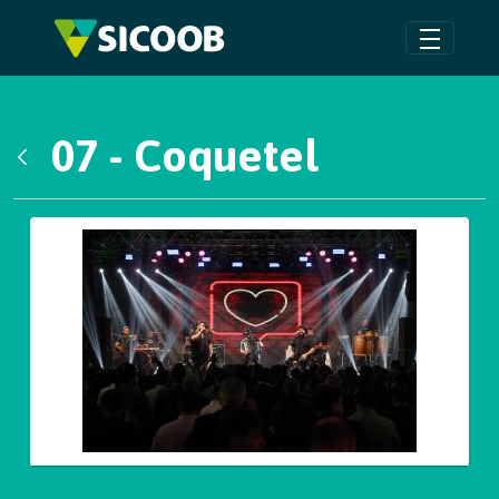
Pular para o Conteúdo principal
07 - Coquetel
Voltar
Galeria de Mídias