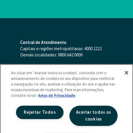
Central de Atendimento
Capitais e regiões metropolitanas:
4000 1111
Demais localidades:
0800 642 0000
SAC 24 horas
-
0800 724 4420
Ao clicar em "Aceitar todos os cookies", concorda com o
Ouvidoria
armazenamento de cookies no seu dispositivo para melhorar
0800 725 0996
(de segunda a sexta, das 8h às 20h)
a navegação no site, analisar a utilização do site e ajudar nas
ouvidoriasicoob.com.br
nossas iniciativas de marketing. Para mais informações,
consulte nosso
Deficientes auditivos ou de fala
Aviso de Privacidade
-
0800 940 0458
(de segunda a sexta, das 8h às 20h)
Rejeitar Todos
Aceitar todos os
cookies