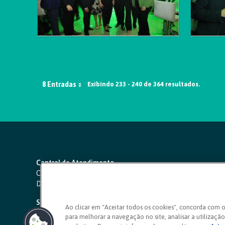
8 Entradas
Exibindo 233 - 240 de 364 resultados.
Central de Atendimento
Capitais e regiões metropolitanas:
4000 1111
Demais localidades:
0800 642 0000
SAC 24 horas
-
0800 724 4420
Ao clicar em "Aceitar todos os cookies", concorda com 
para melhorar a navegação no site, analisar a utilização 
Ouvidoria