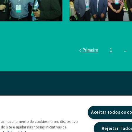
1
...
Página
Pág
Aceitar todos os c
o armazenamento de cookies no seu dispositivo
do site e ajudar nas nossas iniciativas de
Rejeitar Todo