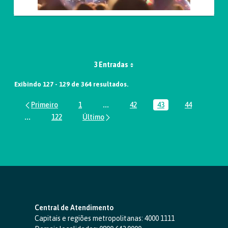
3 Entradas
Exibindo 127 - 129 de 364 resultados.
1
...
42
43
44
Página
Páginas intermediárias Usar ABA par
Página
Página
Página
...
122
Páginas intermediárias Usar ABA para navegar.
Página
Central de Atendimento
Capitais e regiões metropolitanas:
4000 1111