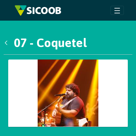
Pular para o Conteúdo principal
07 - Coquetel
Voltar
Galeria de Mídias