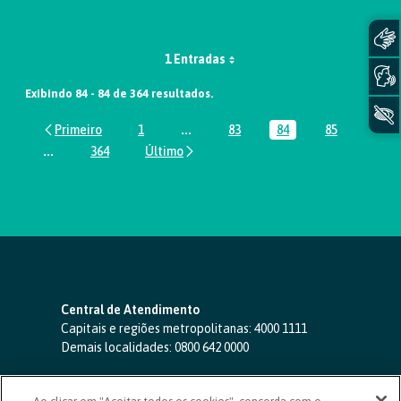
1 Entradas
Exibindo 84 - 84 de 364 resultados.
1
...
83
84
85
Página
Páginas intermediárias Usar ABA par
Página
Página
Página
...
364
Páginas intermediárias Usar ABA para navegar.
Página
Central de Atendimento
Capitais e regiões metropolitanas:
4000 1111
Demais localidades:
0800 642 0000
SAC 24 horas
-
0800 724 4420