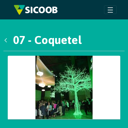
Pular para o Conteúdo principal
07 - Coquetel
Voltar
Galeria de Mídias