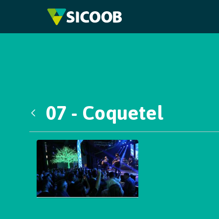
Pular para o Conteúdo principal
07 - Coquetel
Voltar
Galeria de Mídias