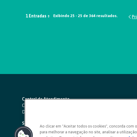
1 Entradas
Exibindo 25 - 25 de 364 resultados.
Central de Atendimento
Capitais e regiões metropolitanas:
4000 1111
Demais localidades:
0800 642 0000
SAC 24 horas
-
0800 724 4420
Ao clicar em "Aceitar todos os cookies", concorda com 
para melhorar a navegação no site, analisar a utilização 
Ouvidoria