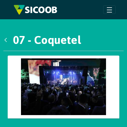
Pular para o Conteúdo principal
07 - Coquetel
Voltar
Galeria de Mídias