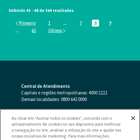
Exibindo 43 - 48 de 364 resultados.
1
...
7
8
9
Página
Páginas intermediárias Usar ABA par
Página
Página
Página
...
61
Páginas intermediárias Usar ABA para navegar.
Página
Central de Atendimento
Capitais e regiões metropolitanas:
4000 1111
Demais localidades:
0800 642 0000
SAC 24 horas
-
0800 724 4420
Ao clicar em "Aceitar todos os cookies", concorda com o
Ouvidoria
armazenamento de cookies no seu dispositivo para melhorar
0800 725 0996
(de segunda a sexta, das 8h às 20h)
a navegação no site, analisar a utilização do site e ajudar nas
ouvidoriasicoob.com.br
nossas iniciativas de marketing. Para mais informações,