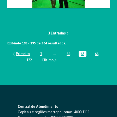
3 Entradas
Exibindo 193 - 195 de 364 resultados.
1
...
64
65
66
Página
Páginas intermediárias Usar ABA par
Página
Página
Página
...
122
Páginas intermediárias Usar ABA para navegar.
Página
Central de Atendimento
Capitais e regiões metropolitanas:
4000 1111