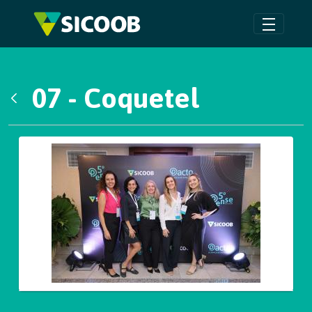
Pular para o Conteúdo principal
07 - Coquetel
Voltar
Galeria de Mídias