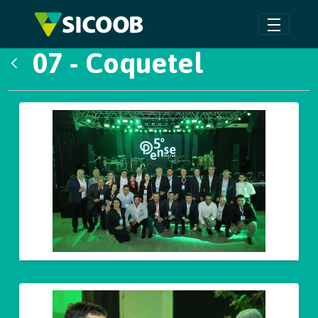
Pular para o Conteúdo principal
07 - Coquetel
Voltar
Galeria de Mídias