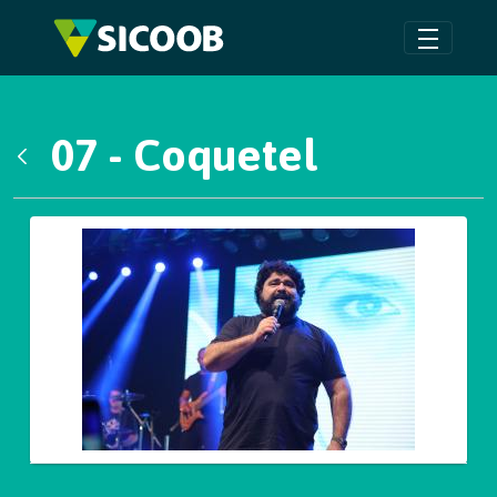
Pular para o Conteúdo principal
07 - Coquetel
Voltar
Galeria de Mídias