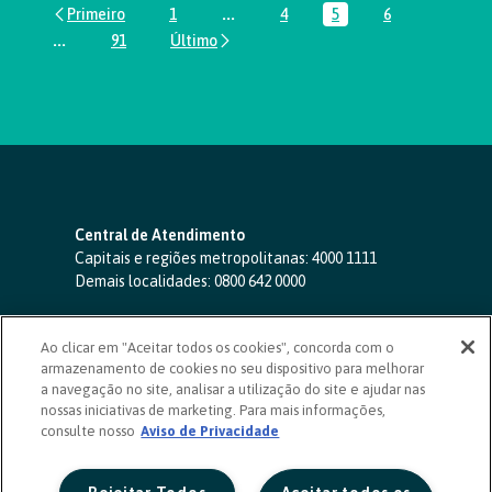
1
...
4
5
6
Página
Páginas intermediárias Usar ABA par
Página
Página
Página
...
91
Páginas intermediárias Usar ABA para navegar.
Página
Central de Atendimento
Capitais e regiões metropolitanas:
4000 1111
Demais localidades:
0800 642 0000
SAC 24 horas
-
0800 724 4420
Ao clicar em "Aceitar todos os cookies", concorda com o
Ouvidoria
armazenamento de cookies no seu dispositivo para melhorar
0800 725 0996
(de segunda a sexta, das 8h às 20h)
a navegação no site, analisar a utilização do site e ajudar nas
ouvidoriasicoob.com.br
nossas iniciativas de marketing. Para mais informações,
consulte nosso
Deficientes auditivos ou de fala
Aviso de Privacidade
-
0800 940 0458
(de segunda a sexta, das 8h às 20h)