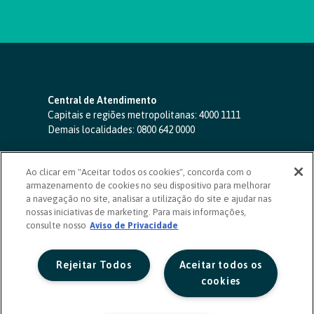
Central de Atendimento
Capitais e regiões metropolitanas:
4000 1111
Demais localidades:
0800 642 0000
SAC 24 horas
-
0800 724 4420
Ao clicar em "Aceitar todos os cookies", concorda com o
Ouvidoria
armazenamento de cookies no seu dispositivo para melhorar
0800 725 0996
(de segunda a sexta, das 8h às 20h)
a navegação no site, analisar a utilização do site e ajudar nas
ouvidoriasicoob.com.br
nossas iniciativas de marketing. Para mais informações,
consulte nosso
Deficientes auditivos ou de fala
Aviso de Privacidade
-
0800 940 0458
(de segunda a sexta, das 8h às 20h)
Rejeitar Todos
Aceitar todos os
cookies