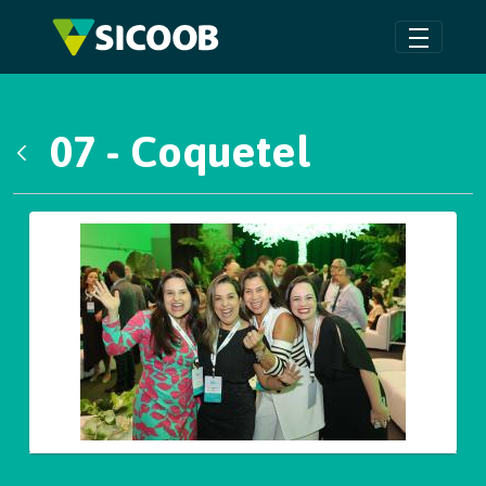
Pular para o Conteúdo principal
07 - Coquetel
Voltar
Galeria de Mídias