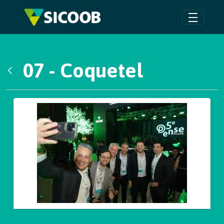
Pular para o Conteúdo principal
07 - Coquetel
Voltar
Galeria de Mídias