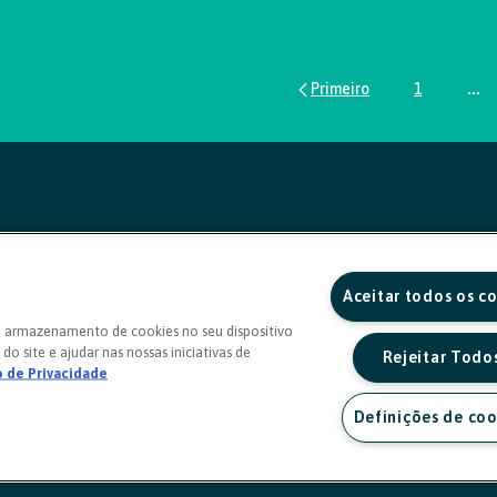
1
...
Página
Pág
Aceitar todos os c
o armazenamento de cookies no seu dispositivo
do site e ajudar nas nossas iniciativas de
Rejeitar Todo
o de Privacidade
Definições de coo
a sexta, das 8h às 20h)