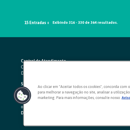
15 Entradas
Exibindo 316 - 330 de 364 resultados.
Central de Atendimento
Capitais e regiões metropolitanas:
4000 1111
Demais localidades:
0800 642 0000
SAC 24 horas
-
0800 724 4420
Ao clicar em "Aceitar todos os cookies", concorda com 
para melhorar a navegação no site, analisar a utilização 
Ouvidoria
marketing. Para mais informações, consulte nosso
Avis
0800 725 0996
(de segunda a sexta, das 8h às 20h)
ouvidoriasicoob.com.br
Deficientes auditivos ou de fala
-
0800 940 0458
(de segunda 