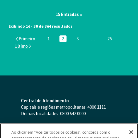
15 Entradas
Exibindo 16 - 30 de 364 resultados.
1
2
3
...
25
Página
Página
Página
Páginas intermediária
Página
Central de Atendimento
Capitais e regiões metropolitanas:
4000 1111
Demais localidades:
0800 642 0000
SAC 24 horas
-
0800 724 4420
Ao clicar em "Aceitar todos os cookies", concorda com o
Ouvidoria