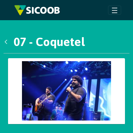
Pular para o Conteúdo principal
07 - Coquetel
Voltar
Galeria de Mídias