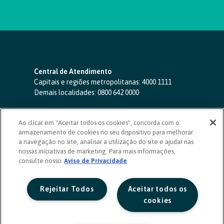
Central de Atendimento
Capitais e regiões metropolitanas:
4000 1111
Demais localidades:
0800 642 0000
SAC 24 horas
-
0800 724 4420
Ao clicar em "Aceitar todos os cookies", concorda com o
Ouvidoria
armazenamento de cookies no seu dispositivo para melhorar
0800 725 0996
(de segunda a sexta, das 8h às 20h)
a navegação no site, analisar a utilização do site e ajudar nas
ouvidoriasicoob.com.br
nossas iniciativas de marketing. Para mais informações,
consulte nosso
Deficientes auditivos ou de fala
Aviso de Privacidade
-
0800 940 0458
(de segunda a sexta, das 8h às 20h)
Rejeitar Todos
Aceitar todos os
cookies