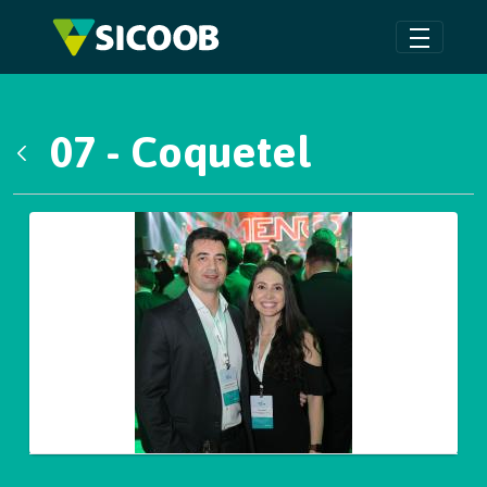
Pular para o Conteúdo principal
07 - Coquetel
Voltar
Galeria de Mídias