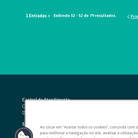
1 Entradas
Exibindo 52 - 52 de 79 resultados.
Central de Atendimento
Capitais e regiões metropolitanas:
4000 1111
Demais localidades:
0800 642 0000
SAC 24 horas
-
0800 724 4420
Ao clicar em "Aceitar todos os cookies", concorda com 
para melhorar a navegação no site, analisar a utilização 
Ouvidoria