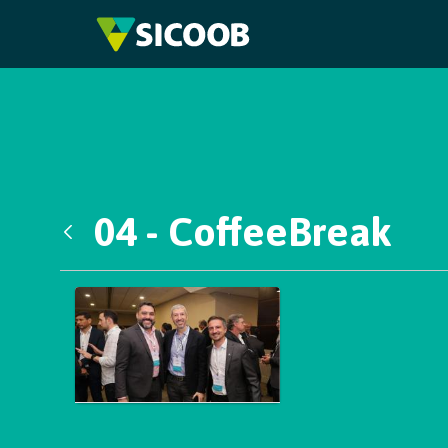
Pular para o Conteúdo principal
04 - CoffeeBreak
Voltar
Galeria de Mídias